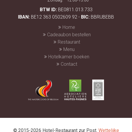
Zondag:
12:00-13:00
BTW ID:
BE0811.013.733
IBAN:
BE12 363 0502609 92 -
BIC:
BBRUBEBB
Home
Cadeaubon bestellen
Restaurant
Menu
Hotelkamer boeken
Contact
© 2015-2026 Hotel-Restaurant zur Post.
Wettelijke