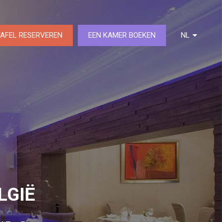
TAFEL RESERVEREN
EEN KAMER BOEKEN
NL
DE
FR
EN
LGIË