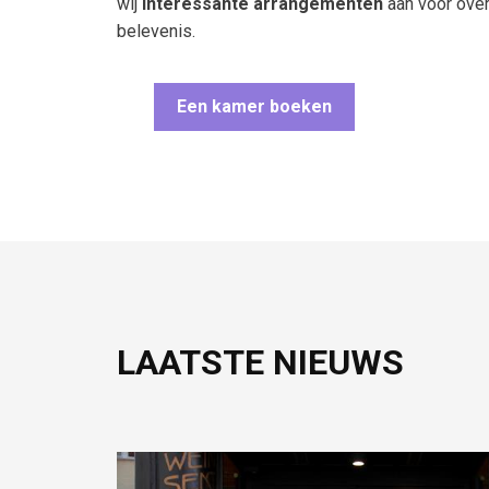
wij
interessante arrangementen
aan voor ove
belevenis.
Een kamer boeken
LAATSTE NIEUWS