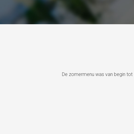
it en culinaire vaardigheden.
Bedankt, Eric en Carina, voor een 