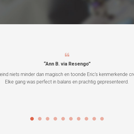
“Ann B. via Resengo”
buitengewone eetervaring. Jullie passie en toewijding aan jullie v
kijken uit naar ons volgende bezoek!