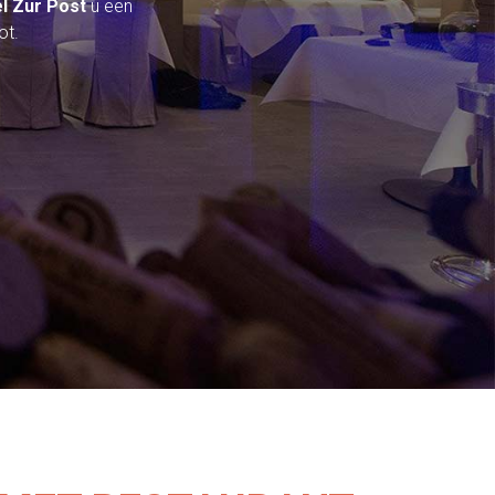
l Zur Post
u een
ot.