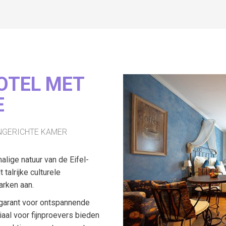
HOTEL MET
E
NGERICHTE KAMER
alige natuur van de Eifel-
alrijke culturele
arken aan.
 garant voor ontspannende
aal voor fijnproevers bieden