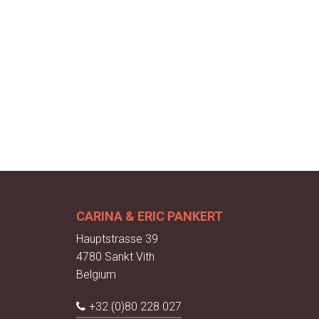
CARINA & ERIC PANKERT
Hauptstrasse 39
4780 Sankt Vith
Belgium
+32 (0)80 228 027