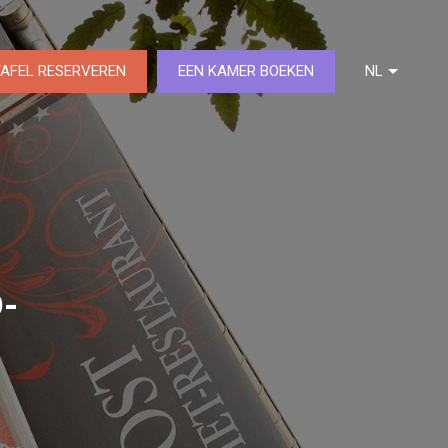
TAFEL RESERVEREN
EEN KAMER BOEKEN
NL
DE
FR
EN
-