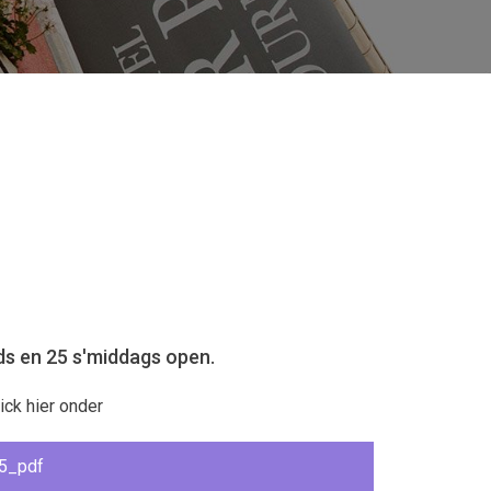
nds en 25 s'middags open.
ck hier onder
5_pdf