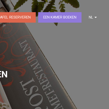
TAFEL RESERVEREN
EEN KAMER BOEKEN
NL
DE
FR
EN
EN