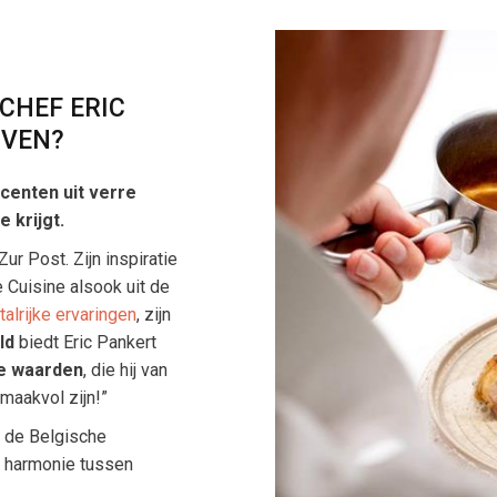
CHEF ERIC
JVEN?
ccenten uit verre
 krijgt.
ur Post. Zijn inspiratie
 Cuisine alsook uit de
talrijke ervaringen
, zijn
eld
biedt Eric Pankert
re waarden
, die hij van
maakvol zijn!”
n de Belgische
e harmonie tussen