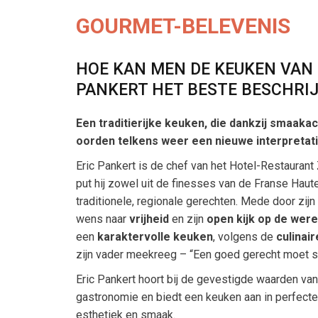
GOURMET-BELEVENIS
HOE KAN MEN DE KEUKEN VAN 
PANKERT HET BESTE BESCHRI
Een traditierijke keuken, die dankzij smaaka
oorden telkens weer een nieuwe interpretatie
Eric Pankert is de chef van het Hotel-Restaurant Z
put hij zowel uit de finesses van de Franse Haute
traditionele, regionale gerechten. Mede door zijn
wens naar
vrijheid
en zijn
open kijk op de wer
een
karaktervolle keuken
, volgens de
culinai
zijn vader meekreeg – “Een goed gerecht moet s
Eric Pankert hoort bij de gevestigde waarden va
gastronomie en biedt een keuken aan in perfect
esthetiek en smaak.