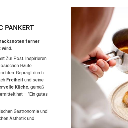
IC PANKERT
hmacksnoten ferner
 wird.
nt Zur Post. Inspirieren
nzösischen Haute
erichten. Geprägt durch
ach
Freiheit
und seine
ervolle Küche
, gemäß
ermittelt hat – "Ein gutes
gischen Gastronomie und
chen Ästhetik und