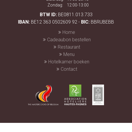
Zondag:
12:00-13:00
BTW ID:
BE0811.013.733
IBAN:
BE12 363 0502609 92 -
BIC:
BBRUBEBB
Home
Cadeaubon bestellen
Restaurant
Menu
Hotelkamer boeken
Contact