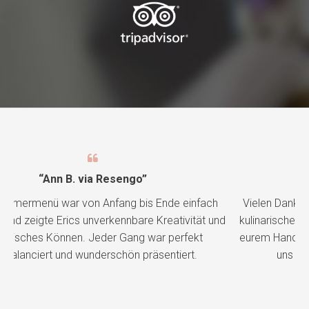
“Ann B. via Resengo”
ach
Vielen Dank, Eric und Carina, für ein außergewöhnliches
t und
kulinarisches Erlebnis. Eure Leidenschaft und Hingabe zu
eurem Handwerk sind in jedem Detail spürbar. Wir freuen
uns schon auf unseren nächsten Besuch!