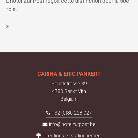
L’hôtel Zur Post reçoit cette distinction pour la 50e
fois.
CARINA & ERIC PANKERT
Hauptstrasse 39
4780 Sankt Vith
Belgium
+32 (0)80 228 027
info@hotelzurpost.be
Directions et stationnement