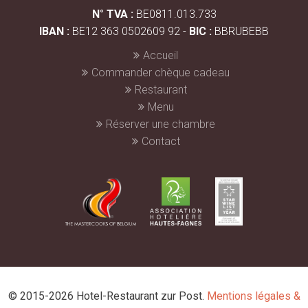
N° TVA :
BE0811.013.733
IBAN :
BE12 363 0502609 92 -
BIC :
BBRUBEBB
Accueil
Commander chèque cadeau
Restaurant
Menu
Réserver une chambre
Contact
© 2015-2026 Hotel-Restaurant zur Post.
Mentions légales &