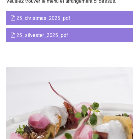
Veuillez trouver le menu et arrangement ci dessus.
25_christmas_2025_pdf
25_silvester_2025_pdf